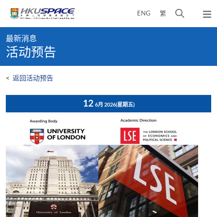
Skip
打
ENG
繁
to
弹
main
开
出
Main
content
搜
主
最新消息
content
菜
寻
活动预告
start
单
介
面
<
返回活动预告
12
6月 2026
(星期五)