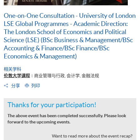
One-on-One Consultation - University of London
LSE Global Programmes - Academic Direction:
The London School of Economics and Political
Science (LSE) (BSc Business & Management/BSc
Accounting & Finance/BSc Finance/BSc
Economics & Management)
相关学科
伦敦大学课程
商业管理与行政, 会计学, 金融法规
|
分享
列印
Thanks for your participation!
The above event has been completed successfully. Please look
forward to the upcoming events.
Want to read more about the event recap?