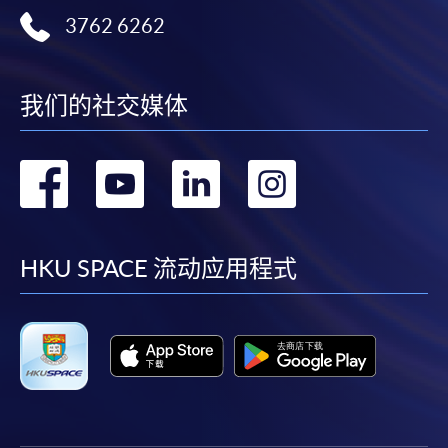
3762 6262
我们的社交媒体
转
转
转
转
到
到
到
到
facebook
youtube
linkedin
instag
HKU SPACE 流动应用程式