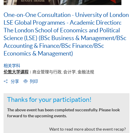
One-on-One Consultation - University of London
LSE Global Programmes - Academic Direction:
The London School of Economics and Political
Science (LSE) (BSc Business & Management/BSc
Accounting & Finance/BSc Finance/BSc
Economics & Management)
相关学科
伦敦大学课程
商业管理与行政, 会计学, 金融法规
|
分享
列印
Thanks for your participation!
The above event has been completed successfully. Please look
forward to the upcoming events.
Want to read more about the event recap?