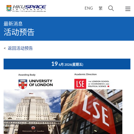
Skip
打
ENG
繁
to
弹
main
开
出
Main
content
搜
主
最新消息
content
菜
寻
活动预告
start
单
介
面
<
返回活动预告
19
6月 2026
(星期五)