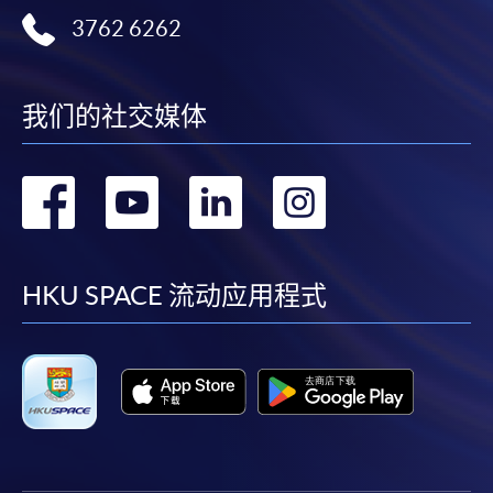
3762 6262
我们的社交媒体
转
转
转
转
到
到
到
到
facebook
youtube
linkedin
instag
HKU SPACE 流动应用程式