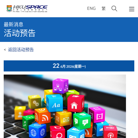
Skip
打
ENG
繁
to
弹
main
开
出
Main
content
搜
主
最新消息
content
菜
寻
活动预告
start
单
介
面
<
返回活动预告
22
6月 2026
(星期一)