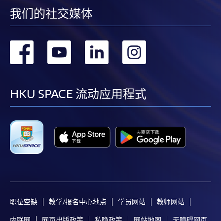
我们的社交媒体
转
转
转
转
到
到
到
到
facebook
youtube
linkedin
instag
HKU SPACE 流动应用程式
职位空缺
教学/报名中心地点
学员网站
教师网站
内联网
网页出版政策
私隐政策
网站地图
无障碍网页