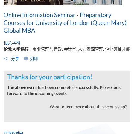
Online Information Seminar - Preparatory
Courses for University of London (Queen Mary)
Global MBA
相关学科
伦敦大学课程
商业管理与行政, 会计学, 人力资源管理, 企业领袖才能
|
分享
列印
Thanks for your participation!
The above event has been completed successfully. Please look
forward to the upcoming events.
Want to read more about the event recap?
日期及时间