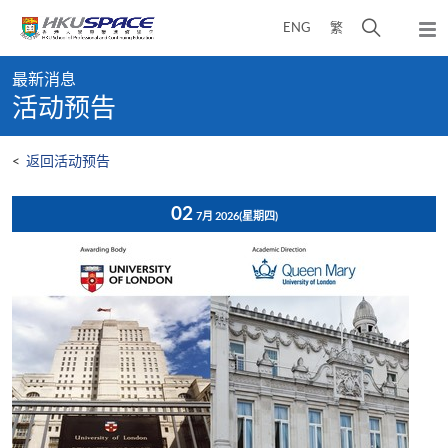
Skip
打
ENG
繁
to
弹
main
开
出
Main
content
搜
主
最新消息
content
菜
寻
活动预告
start
单
介
面
<
返回活动预告
02
7月 2026
(星期四)