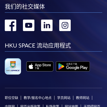
我们的社交媒体
转
转
转
转
到
到
到
到
facebook
youtube
linkedin
instag
HKU SPACE 流动应用程式
职位空缺
教学/报名中心地点
学员网站
教师网站
内联网
网页出版政策
私隐政策
网站地图
无障碍网页