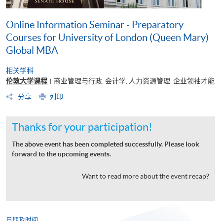
Online Information Seminar - Preparatory
Courses for University of London (Queen Mary)
Global MBA
相关学科
伦敦大学课程
商业管理与行政, 会计学, 人力资源管理, 企业领袖才能
|
分享
列印
Thanks for your participation!
The above event has been completed successfully. Please look
forward to the upcoming events.
Want to read more about the event recap?
日期及时间