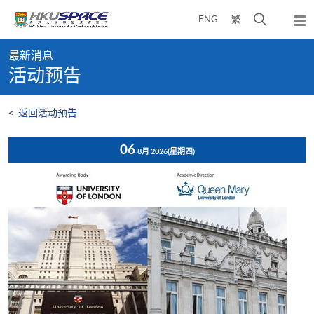
Skip
打
ENG
繁
to
弹
main
开
出
Main
content
搜
主
最新消息
content
菜
寻
活动预告
start
单
介
面
<
返回活动预告
06
8月 2026
(星期四)