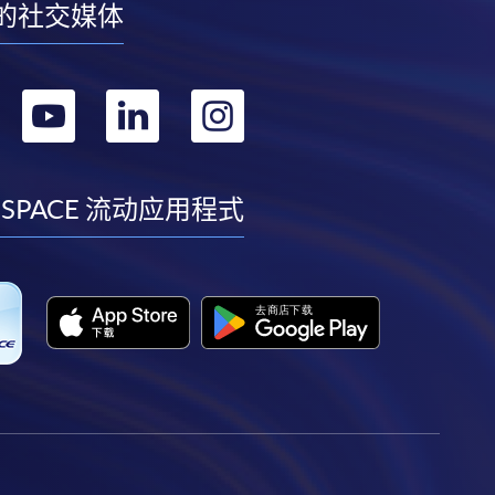
的社交媒体
转
转
转
转
到
到
到
到
facebook
youtube
linkedin
instagram
 SPACE 流动应用程式