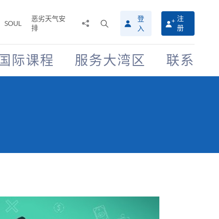
恶劣天气安
登
注
分
打
SOUL
排
册
入
享
开
至
搜
寻
国际课程
服务大湾区
联系
介
面