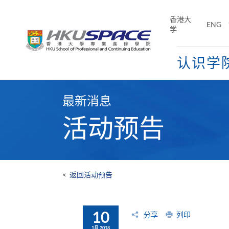
Skip
to
香港大
ENG
main
学
content
认识学
Main
content
最新消息
start
活动预告
<
返回活动预告
10
分享
列印
1月 2018