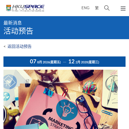
Skip
打
ENG
繁
to
弹
main
开
出
Main
content
搜
主
最新消息
content
菜
寻
活动预告
start
单
介
面
<
返回活动预告
07
12
8月 2026
(星期五)
2月 2020
(星期三)