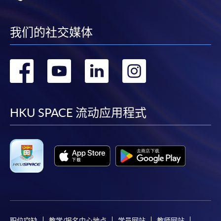
我们的社交媒体
转
转
转
转
到
到
到
到
facebook
youtube
linkedin
instag
HKU SPACE 流动应用程式
职位空缺
教学/报名中心地点
学员网站
教师网站