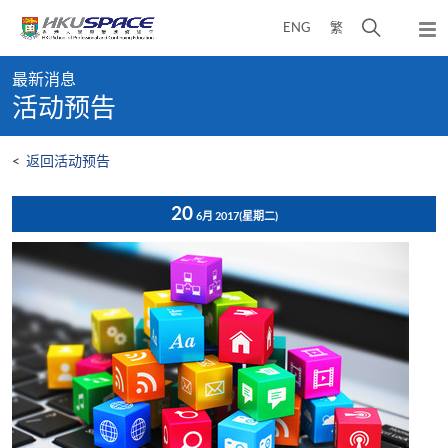
Skip
打
ENG
繁
to
弹
main
开
出
Main
content
搜
主
最新消息
content
菜
寻
活动预告
start
单
介
面
<
返回活动预告
20
6月 2017
(星期二)