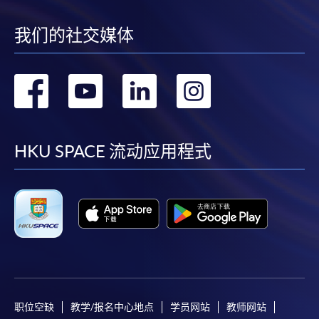
我们的社交媒体
转
转
转
转
到
到
到
到
facebook
youtube
linkedin
instag
HKU SPACE 流动应用程式
职位空缺
教学/报名中心地点
学员网站
教师网站