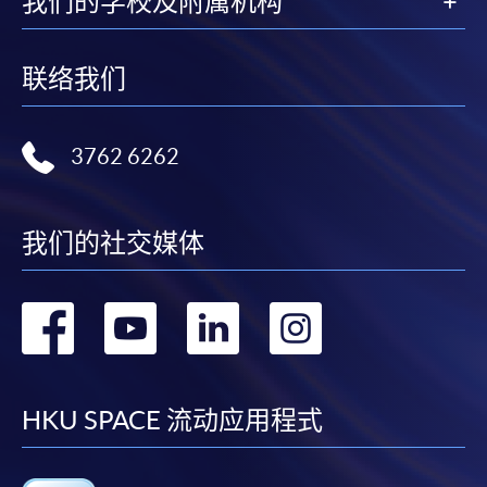
我们的学校及附属机构
联络我们
3762 6262
我们的社交媒体
转
转
转
转
到
到
到
到
facebook
youtube
linkedin
instag
HKU SPACE 流动应用程式