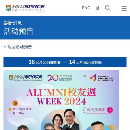
Skip
打
ENG
繁
to
弹
main
开
出
Main
content
搜
主
最新消息
content
菜
寻
活动预告
start
单
介
面
<
返回活动预告
18
14
10月 2024
(星期五)
11月 2024
(星期四)