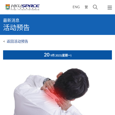
Skip
打
ENG
繁
to
弹
main
开
出
Main
content
搜
主
最新消息
content
菜
寻
活动预告
start
单
介
面
<
返回活动预告
20
9月 2021
(星期一)