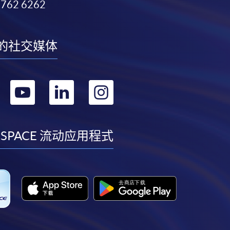
3762 6262
的社交媒体
转
转
转
转
到
到
到
到
facebook
youtube
linkedin
instagram
 SPACE 流动应用程式