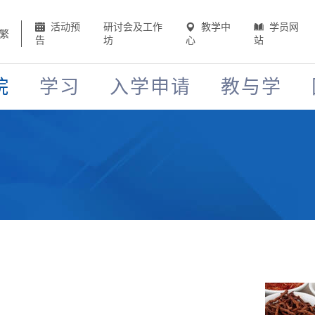
活动预
研讨会及工作
教学中
学员网
繁
告
坊
心
站
院
学习
入学申请
教与学