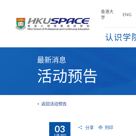
Skip
to
香港大
ENG
main
学
content
认识学
Main
content
最新消息
start
活动预告
<
返回活动预告
03
分享
列印
11月 2022