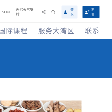
恶劣天气安
登
注
分
打
SOUL
排
册
入
享
开
至
搜
寻
国际课程
服务大湾区
联系
介
面