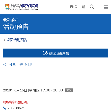
Skip
打
ENG
繁
to
弹
main
开
出
Main
content
搜
主
最新消息
content
菜
寻
活动预告
start
单
介
面
<
返回活动预告
16
8月 2018
(星期四)
分享
列印
19:00 - 20:30
2018年8月16日 (星期四)
免费
现场出席名额已满。
2508 8862