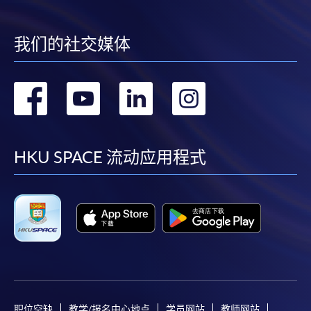
我们的社交媒体
转
转
转
转
到
到
到
到
facebook
youtube
linkedin
instag
HKU SPACE 流动应用程式
职位空缺
教学/报名中心地点
学员网站
教师网站