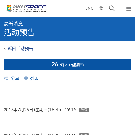
Skip
打
ENG
繁
to
弹
main
开
出
Main
content
搜
主
最新消息
content
菜
寻
活动预告
start
单
介
面
<
返回活动预告
26
7月 2017
(星期三)
分享
列印
18:45 - 19:15
2017年7月26日 (星期三)
免费