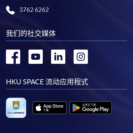
3762 6262
我们的社交媒体
转
转
转
转
到
到
到
到
facebook
youtube
linkedin
instag
HKU SPACE 流动应用程式