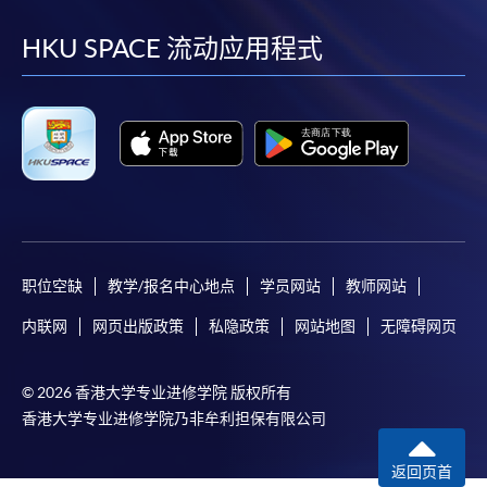
到
到
到
到
facebook
youtube
linkedin
instag
HKU SPACE 流动应用程式
职位空缺
教学/报名中心地点
学员网站
教师网站
内联网
网页出版政策
私隐政策
网站地图
无障碍网页
© 2026 香港大学专业进修学院 版权所有
香港大学专业进修学院乃非牟利担保有限公司
返回页首