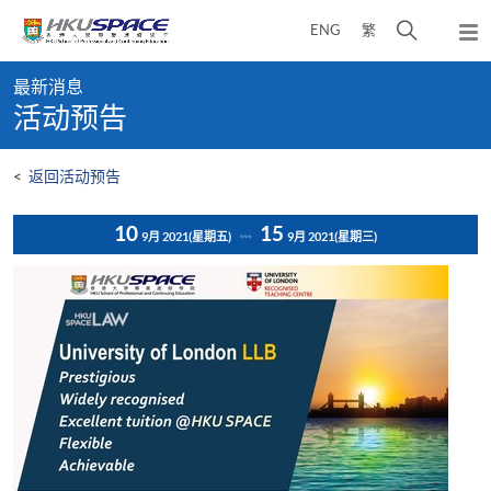
Skip
打
ENG
繁
to
弹
main
开
出
Main
content
搜
主
最新消息
content
菜
寻
活动预告
start
单
介
面
<
返回活动预告
10
15
9月 2021
(星期五)
9月 2021
(星期三)