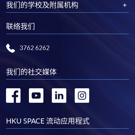
我们的学校及附属机构
联络我们
3762 6262
我们的社交媒体
转
转
转
转
到
到
到
到
facebook
youtube
linkedin
instag
HKU SPACE 流动应用程式