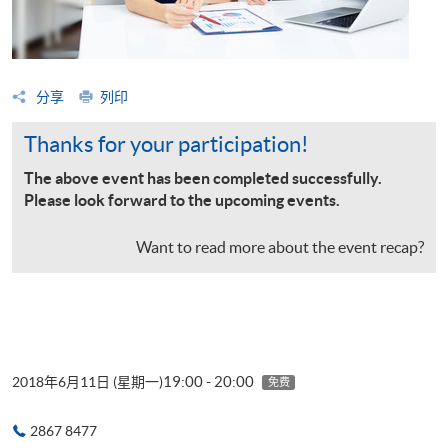
分享
列印
Thanks for your participation!
The above event has been completed successfully.
Please look forward to the upcoming events.
Want to read more about the event recap?
19:00 - 20:00
2018年6月11日 (星期一)
免费
2867 8477