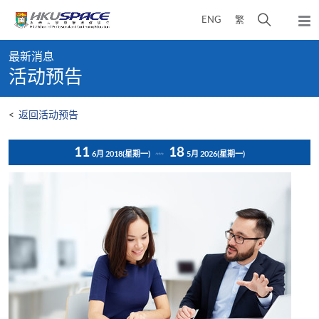
Skip
打
ENG
繁
to
弹
main
开
出
Main
content
搜
主
最新消息
content
菜
寻
活动预告
start
单
介
面
<
返回活动预告
11
18
6月 2018
(星期一)
5月 2026
(星期一)