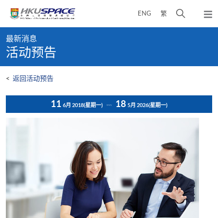
Skip
打
ENG
繁
to
弹
main
开
出
Main
content
搜
主
最新消息
content
菜
寻
活动预告
start
单
介
面
<
返回活动预告
11
18
6月 2018
(星期一)
5月 2026
(星期一)