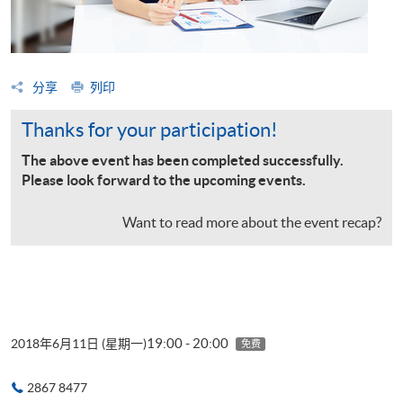
分享
列印
Thanks for your participation!
The above event has been completed successfully.
Please look forward to the upcoming events.
Want to read more about the event recap?
19:00 - 20:00
2018年6月11日 (星期一)
免费
2867 8477