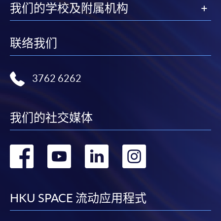
我们的学校及附属机构
联络我们
3762 6262
我们的社交媒体
转
转
转
转
到
到
到
到
facebook
youtube
linkedin
instag
HKU SPACE 流动应用程式