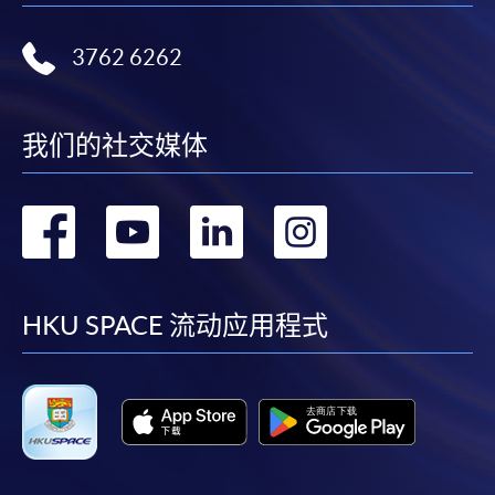
3762 6262
我们的社交媒体
转
转
转
转
到
到
到
到
facebook
youtube
linkedin
instag
HKU SPACE 流动应用程式