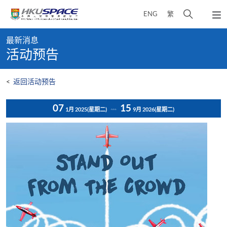
Skip
打
ENG
繁
to
弹
main
开
出
Main
content
搜
主
最新消息
content
菜
寻
活动预告
start
单
介
面
<
返回活动预告
07
15
1月 2025
(星期二)
9月 2026
(星期二)