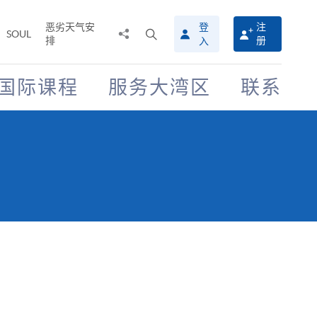
恶劣天气安
登
注
分
打
SOUL
排
册
入
享
开
至
搜
寻
国际课程
服务大湾区
联系
介
面