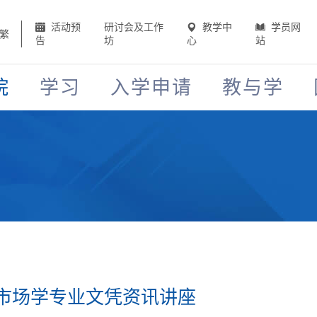
活动预
研讨会及工作
教学中
学员网
繁
告
坊
心
站
院
学习
入学申请
教与学
市场学专业文凭资讯讲座