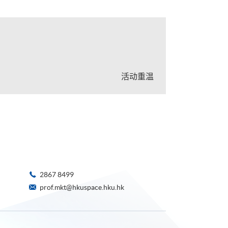
活动重温
2867 8499
prof.mkt@hkuspace.hku.hk