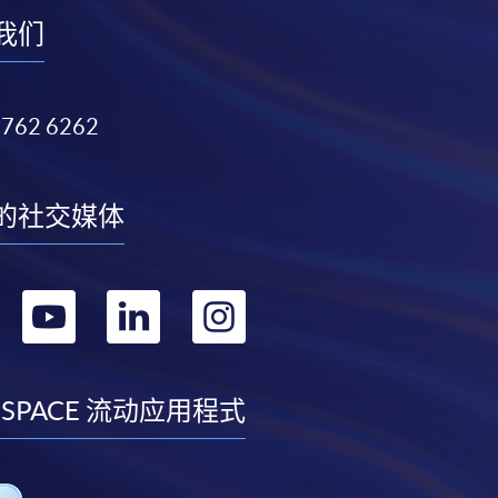
我们
3762 6262
的社交媒体
转
转
转
转
到
到
到
到
facebook
youtube
linkedin
instagram
 SPACE 流动应用程式