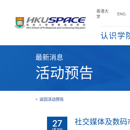
Skip
to
香港大
ENG
main
学
content
认识学
Main
content
最新消息
start
活动预告
<
返回活动预告
社交媒体及数码
27
1月 2026