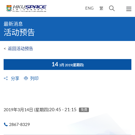
Skip
打
ENG
繁
to
弹
main
开
出
Main
content
搜
主
最新消息
content
菜
寻
活动预告
start
单
介
面
<
返回活动预告
14
3月 2019
(星期四)
分享
列印
20:45 - 21:15
2019年3月14日 (星期四)
免费
2867-8329