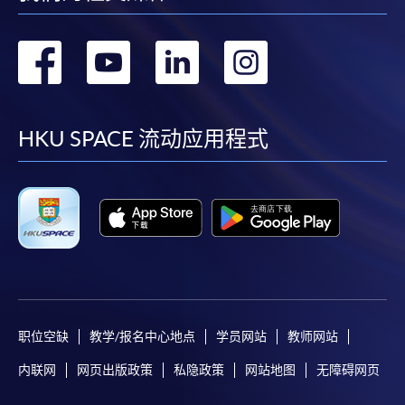
转
转
转
转
到
到
到
到
facebook
youtube
linkedin
instag
HKU SPACE 流动应用程式
职位空缺
教学/报名中心地点
学员网站
教师网站
内联网
网页出版政策
私隐政策
网站地图
无障碍网页