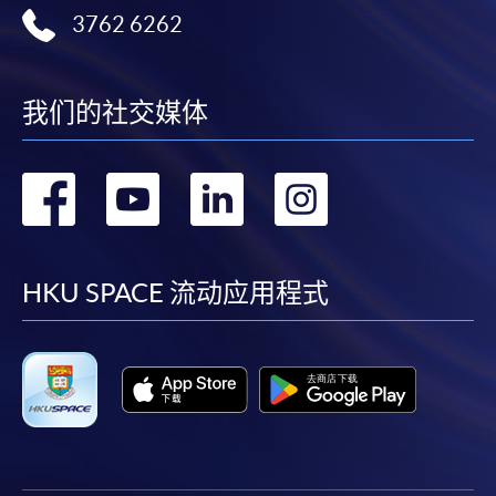
3762 6262
我们的社交媒体
转
转
转
转
到
到
到
到
facebook
youtube
linkedin
instag
HKU SPACE 流动应用程式