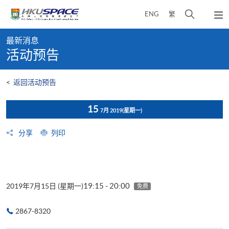
Skip
打
ENG
繁
to
弹
main
开
出
Main
content
搜
主
最新消息
content
菜
寻
活动预告
start
单
介
面
<
返回活动预告
15
7月 2019
(星期一)
分享
列印
19:15 - 20:00
2019年7月15日 (星期一)
免费
2867-8320