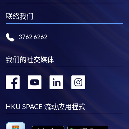
联络我们
3762 6262
我们的社交媒体
转
转
转
转
到
到
到
到
facebook
youtube
linkedin
instag
HKU SPACE 流动应用程式