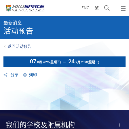
Skip
打
ENG
繁
to
弹
main
开
出
Main
content
搜
主
最新消息
content
菜
寻
活动预告
start
单
介
面
<
返回活动预告
07
24
8月 2026
(星期五)
2月 2020
(星期一)
分享
列印
我们的学校及附属机构