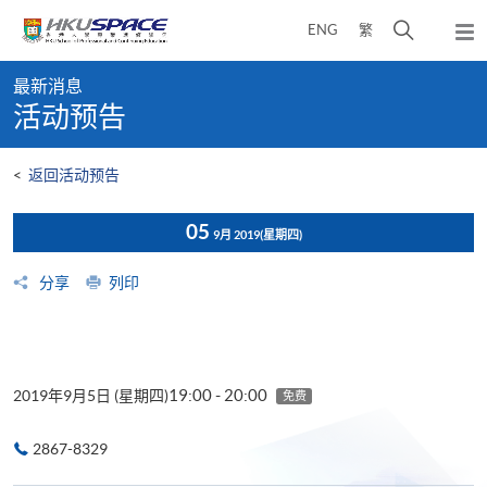
Skip
打
ENG
繁
to
弹
main
开
出
Main
content
搜
主
最新消息
content
菜
寻
活动预告
start
单
介
面
<
返回活动预告
05
9月 2019
(星期四)
分享
列印
19:00 - 20:00
2019年9月5日 (星期四)
免费
2867-8329