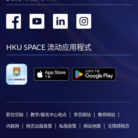
转
转
转
转
到
到
到
到
facebook
youtube
linkedin
instag
HKU SPACE 流动应用程式
职位空缺
教学/报名中心地点
学员网站
教师网站
内联网
网页出版政策
私隐政策
网站地图
无障碍网页