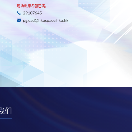
现场出席名额已满。
29107645
pg.cad@hkuspace.hku.hk
我们