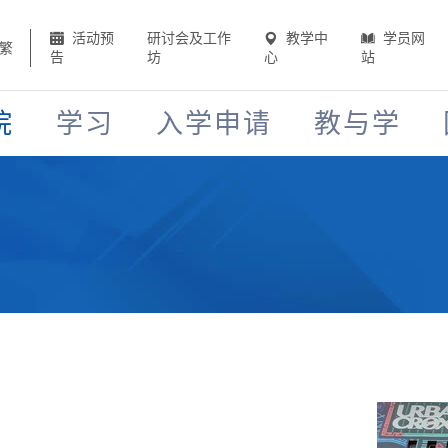
活动预
研讨会及工作
教学中
学员网
繁
告
坊
心
站
院
学习
入学申请
教与学