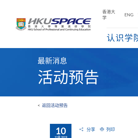
Skip
to
香港大
ENG
main
学
content
认识学
Main
content
最新消息
start
活动预告
<
返回活动预告
10
分享
列印
12月 2019