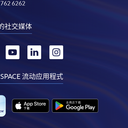
3762 6262
的社交媒体
转
转
转
转
到
到
到
到
facebook
youtube
linkedin
instagram
 SPACE 流动应用程式