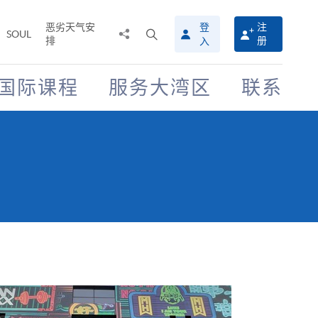
恶劣天气安
登
注
分
打
SOUL
排
册
入
享
开
至
搜
寻
国际课程
服务大湾区
联系
介
面