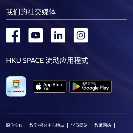
我们的社交媒体
转
转
转
转
到
到
到
到
facebook
youtube
linkedin
instag
HKU SPACE 流动应用程式
职位空缺
教学/报名中心地点
学员网站
教师网站