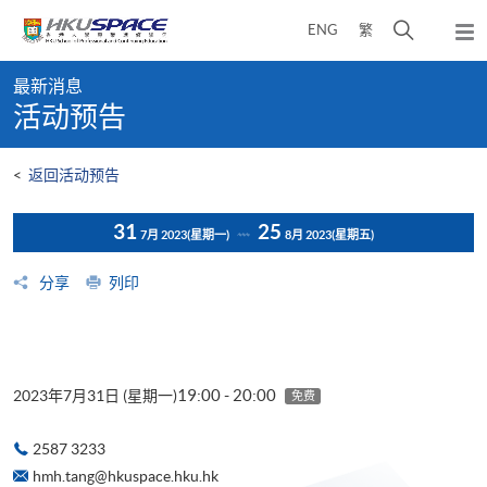
Skip
打
ENG
繁
to
弹
main
开
出
Main
content
搜
主
最新消息
content
菜
寻
活动预告
start
单
介
面
<
返回活动预告
31
25
7月 2023
(星期一)
8月 2023
(星期五)
分享
列印
19:00 - 20:00
2023年7月31日 (星期一)
免费
2587 3233
hmh.tang@hkuspace.hku.hk