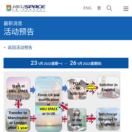
Skip
打
ENG
繁
to
弹
main
开
出
Main
content
搜
主
最新消息
content
菜
寻
活动预告
start
单
介
面
<
返回活动预告
23
26
5月 2022
(星期一)
5月 2022
(星期四)