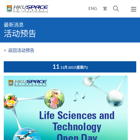
Skip
打
ENG
繁
to
弹
main
开
出
Main
content
搜
主
最新消息
content
菜
寻
活动预告
start
单
介
面
<
返回活动预告
11
11月 2017
(星期六)