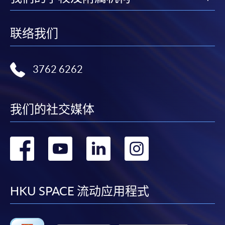
联络我们
3762 6262
我们的社交媒体
转
转
转
转
到
到
到
到
facebook
youtube
linkedin
instag
HKU SPACE 流动应用程式