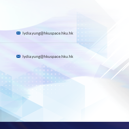
lydia.yung@hkuspace.hku.hk
lydia.yung@hkuspace.hku.hk