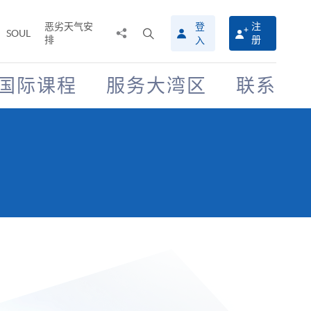
恶劣天气安
登
注
分
打
SOUL
排
册
入
享
开
至
搜
寻
国际课程
服务大湾区
联系
介
面