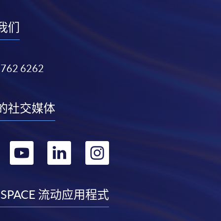
我们
3762 6262
的社交媒体
转
转
转
转
到
到
到
到
facebook
youtube
linkedin
instagram
 SPACE 流动应用程式