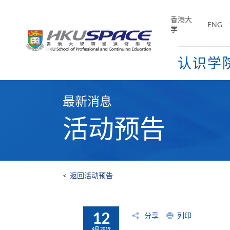
Skip
to
香港大
ENG
main
学
content
认识学
Main
content
最新消息
start
活动预告
<
返回活动预告
12
分享
列印
4月 2019