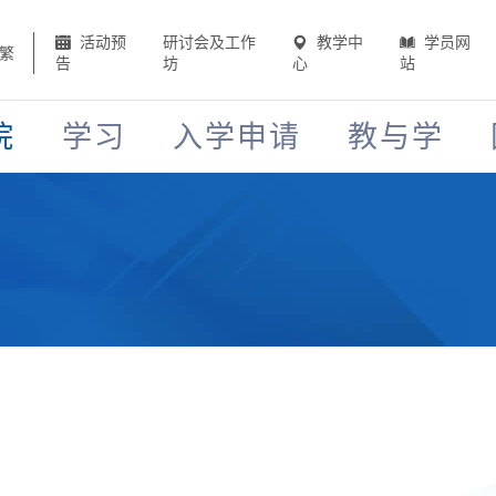
活动预
研讨会及工作
教学中
学员网
繁
告
坊
心
站
院
学习
入学申请
教与学