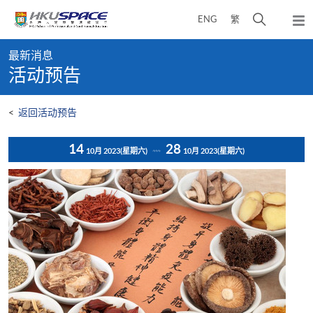
Skip
打
ENG
繁
to
弹
main
开
出
Main
content
搜
主
最新消息
content
菜
寻
活动预告
start
单
介
面
<
返回活动预告
14
28
10月 2023
(星期六)
10月 2023
(星期六)