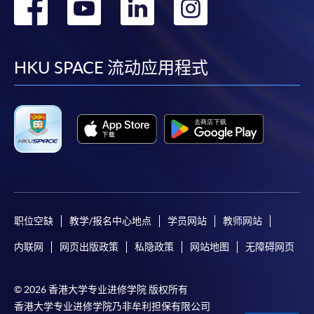
转
转
转
转
到
到
到
到
facebook
youtube
linkedin
instag
HKU SPACE 流动应用程式
职位空缺
教学/报名中心地点
学员网站
教师网站
内联网
网页出版政策
私隐政策
网站地图
无障碍网页
© 2026 香港大学专业进修学院 版权所有
香港大学专业进修学院乃非牟利担保有限公司