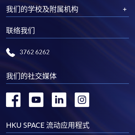
我们的学校及附属机构
联络我们
3762 6262
我们的社交媒体
转
转
转
转
到
到
到
到
facebook
youtube
linkedin
instag
HKU SPACE 流动应用程式