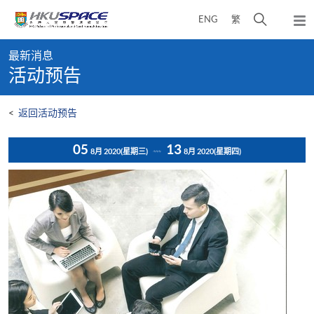
Skip
打
ENG
繁
to
弹
main
开
出
Main
content
搜
主
最新消息
content
菜
寻
活动预告
start
单
介
面
<
返回活动预告
05
13
8月 2020
(星期三)
8月 2020
(星期四)