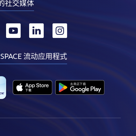
的社交媒体
转
转
转
转
到
到
到
到
facebook
youtube
linkedin
instagram
 SPACE 流动应用程式