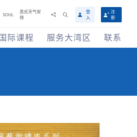
恶劣天气安
登
注
分
打
SOUL
排
册
入
享
开
至
搜
寻
国际课程
服务大湾区
联系
介
面