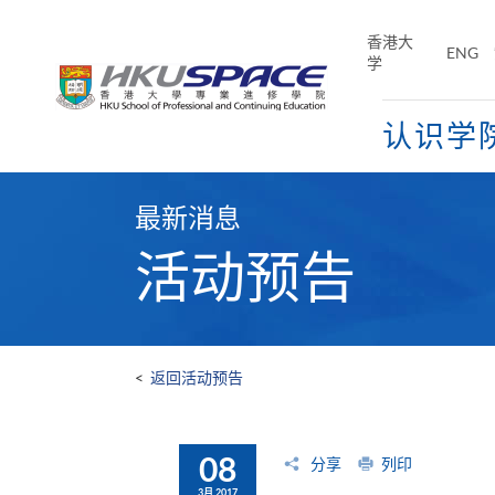
Skip
to
香港大
ENG
main
学
content
认识学
Main
content
最新消息
start
活动预告
<
返回活动预告
08
分享
列印
3月 2017