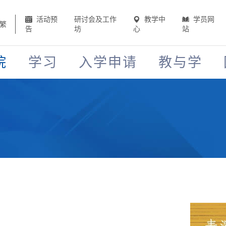
活动预
研讨会及工作
教学中
学员网
繁
告
坊
心
站
院
学习
入学申请
教与学