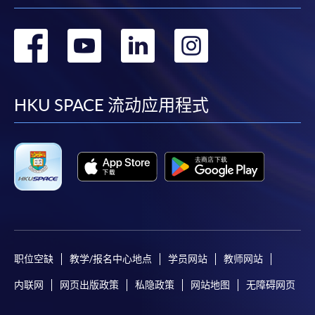
转
转
转
转
到
到
到
到
facebook
youtube
linkedin
instag
HKU SPACE 流动应用程式
职位空缺
教学/报名中心地点
学员网站
教师网站
内联网
网页出版政策
私隐政策
网站地图
无障碍网页