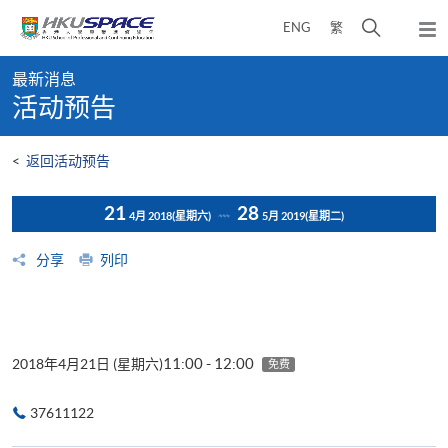
Skip
打
ENG
繁
to
弹
main
开
出
Main
content
搜
主
最新消息
content
菜
寻
活动预告
start
单
介
面
<
返回活动预告
21
28
4月 2018
(星期六)
5月 2019
(星期二)
分享
列印
11:00 - 12:00
2018年4月21日 (星期六)
免费
37611122