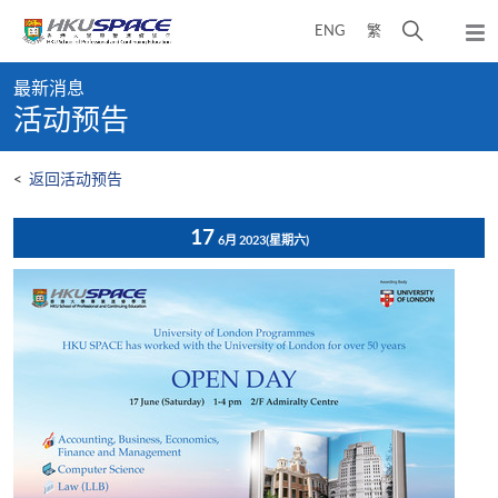
Skip
打
ENG
繁
to
弹
main
开
出
Main
content
搜
主
最新消息
content
菜
寻
活动预告
start
单
介
面
<
返回活动预告
17
6月 2023
(星期六)