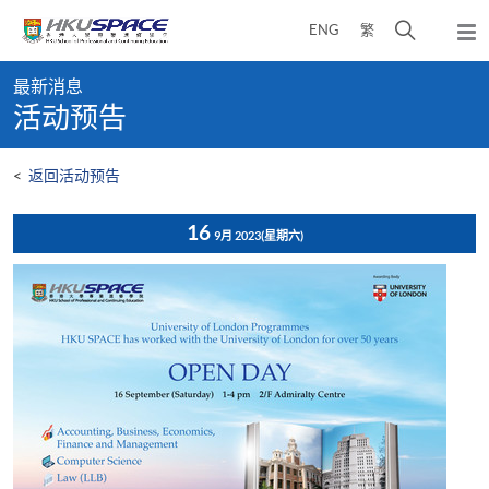
Skip
打
ENG
繁
to
弹
main
开
出
Main
content
搜
主
最新消息
content
菜
寻
活动预告
start
单
介
面
<
返回活动预告
16
9月 2023
(星期六)