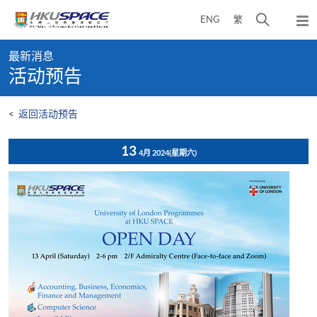
Skip
打
ENG
繁
to
弹
main
开
出
Main
content
搜
主
最新消息
content
菜
寻
活动预告
start
单
介
面
<
返回活动预告
13
4月 2024
(星期六)