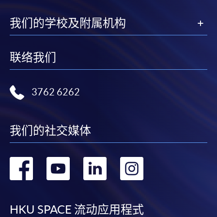
我们的学校及附属机构
联络我们
3762 6262
我们的社交媒体
转
转
转
转
到
到
到
到
facebook
youtube
linkedin
instag
HKU SPACE 流动应用程式