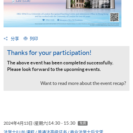
分享
列印
Thanks for your participation!
The above event has been completed successfully.
Please look forward to the upcoming events.
Want to read more about the event recap?
14:30 - 15:30
2024年4月13日 (星期六)
免费
法学士(LLB) 课程 / 普通法高级证书 / 商业法学士后文凭