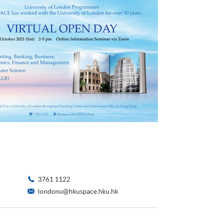
3761 1122
londonu@hkuspace.hku.hk