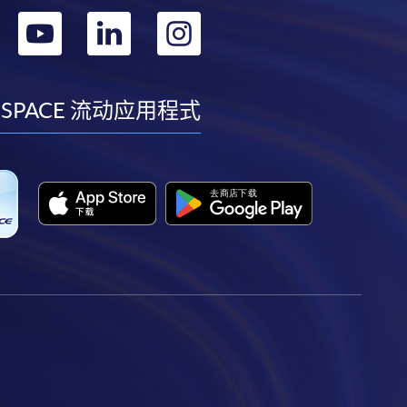
转
转
转
转
到
到
到
到
facebook
youtube
linkedin
instagram
 SPACE 流动应用程式