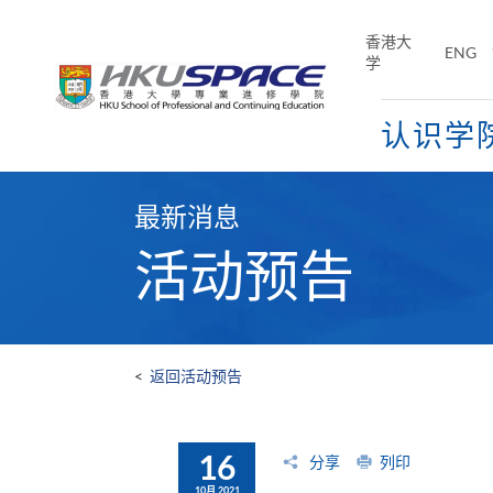
Skip
to
香港大
ENG
main
学
content
认识学
Main
content
最新消息
start
活动预告
<
返回活动预告
16
分享
列印
10月 2021