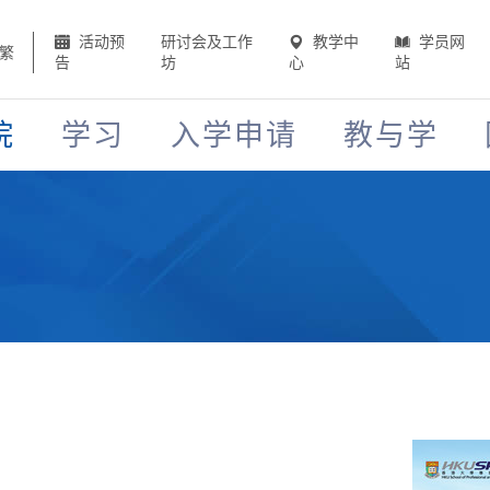
活动预
研讨会及工作
教学中
学员网
繁
告
坊
心
站
院
学习
入学申请
教与学