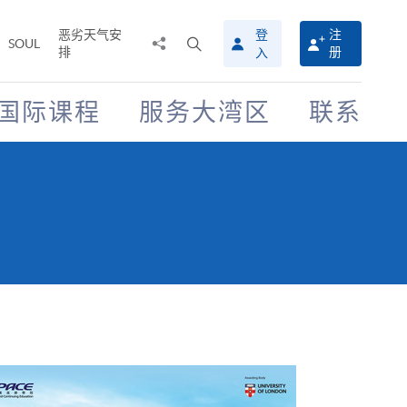
恶劣天气安
登
注
分
打
SOUL
排
册
入
享
开
至
搜
寻
国际课程
服务大湾区
联系
介
面