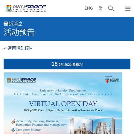
Skip
打
ENG
繁
to
弹
main
开
出
Main
content
搜
主
最新消息
content
菜
寻
活动预告
start
单
介
面
<
返回活动预告
18
9月 2021
(星期六)