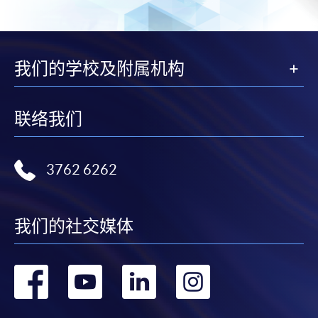
我们的学校及附属机构
联络我们
3762 6262
我们的社交媒体
转
转
转
转
到
到
到
到