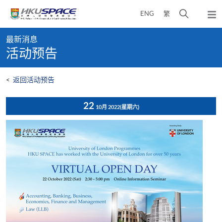
Skip
打
ENG
繁
to
弹
main
开
出
Main
content
搜
主
最新消息
content
菜
寻
活动预告
start
单
介
面
<
返回活动预告
22
10月 2022
(星期六)