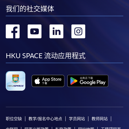
我们的社交媒体
转
转
转
转
到
到
到
到
facebook
youtube
linkedin
instag
HKU SPACE 流动应用程式
职位空缺
教学/报名中心地点
学员网站
教师网站