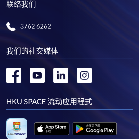
联络我们
3762 6262
我们的社交媒体
转
转
转
转
到
到
到
到
facebook
youtube
linkedin
instag
HKU SPACE 流动应用程式