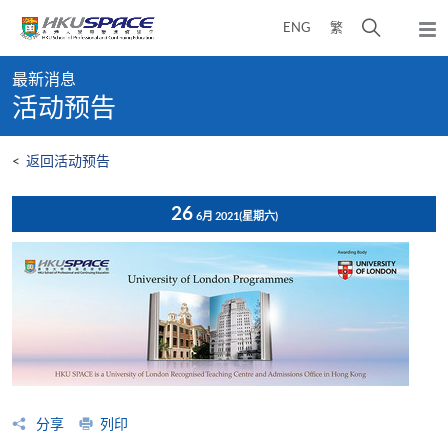
Skip
打
ENG
繁
to
弹
main
开
出
Main
content
搜
主
最新消息
content
菜
寻
活动预告
start
单
介
面
<
返回活动预告
26
6月 2021
(星期六)
分享
列印