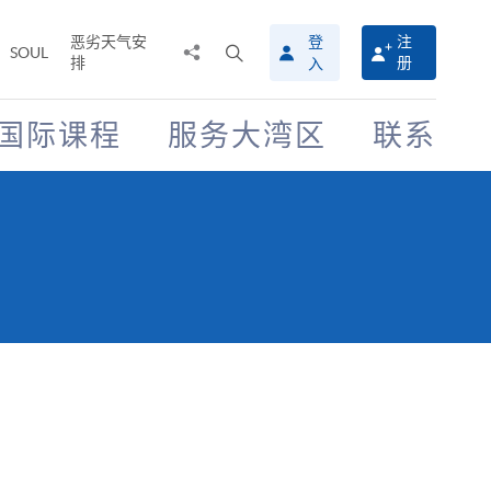
恶劣天气安
登
注
分
打
SOUL
排
册
入
享
开
至
搜
寻
国际课程
服务大湾区
联系
介
面