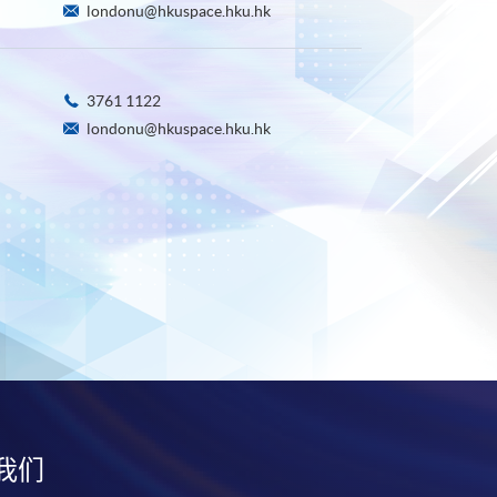
londonu@hkuspace.hku.hk
3761 1122
londonu@hkuspace.hku.hk
我们