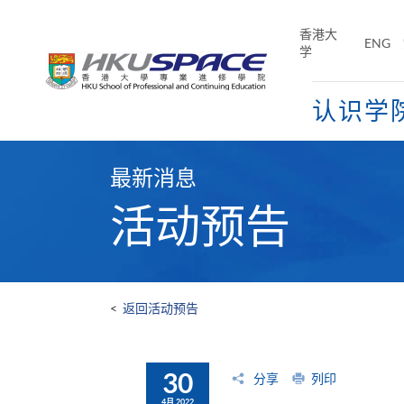
Skip
to
香港大
ENG
main
学
content
认识学
Main
content
最新消息
start
活动预告
<
返回活动预告
30
分享
列印
4月 2022