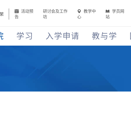
活动预
研讨会及工作
教学中
学员网
繁
告
坊
心
站
院
学习
入学申请
教与学