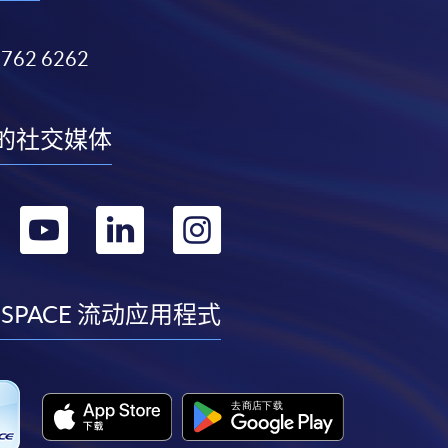
3762 6262
的社交媒体
转
转
转
转
到
到
到
到
facebook
youtube
linkedin
instagram
 SPACE 流动应用程式