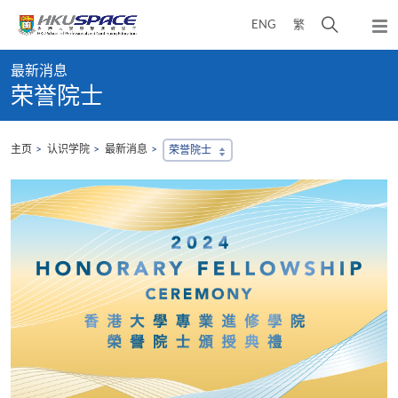
Skip
打
ENG
繁
to
弹
main
开
出
Main
content
搜
主
最新消息
content
菜
寻
荣誉院士
start
单
介
面
主页
认识学院
最新消息
荣誉院士