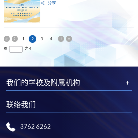
分享
上
下
本
1
2
3
4
一
一
第
页
最
页
之 4
页
页
一
后
页
一
页
我们的学校及附属机构
联络我们
3762 6262