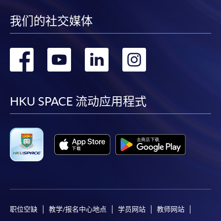
我们的社交媒体
转
转
转
转
到
到
到
到
facebook
youtube
linkedin
instag
HKU SPACE 流动应用程式
职位空缺
教学/报名中心地点
学员网站
教师网站