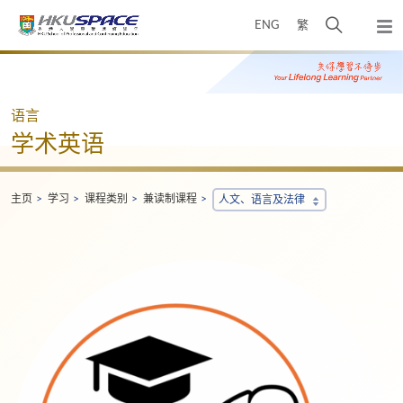
Skip
打
ENG
繁
to
弹
main
开
出
Main
content
搜
主
content
菜
寻
start
单
介
语言
面
学术英语
主页
学习
课程类别
兼读制课程
人文、语言及法律