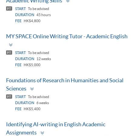
Academic Writing Skills
panel
START
To be advised
PT
DURATION
45 hours
FEE
HK$4,800
MY SPACE Online Writing Tutor - Academic English
Toggle
panel
START
To be advised
PT
DURATION
12 weeks
FEE
HK$5,000
Foundations of Research in Humanities and Social
Toggle
Sciences
panel
START
To be advised
PT
DURATION
6 weeks
FEE
HK$5,400
Identifying AI-writing in English Academic
Toggle
Assignments