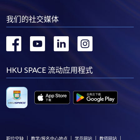
我们的社交媒体
转
转
转
转
到
到
到
到
facebook
youtube
linkedin
instag
HKU SPACE 流动应用程式
职位空缺
教学/报名中心地点
学员网站
教师网站