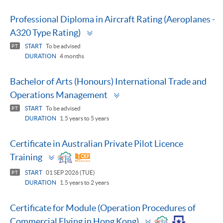
Professional Diploma in Aircraft Rating (Aeroplanes -
Toggle
A320 Type Rating)
panel
START
To be advised
PT
DURATION
4 months
Bachelor of Arts (Honours) International Trade and
Toggle
Operations Management
panel
START
To be advised
PT
DURATION
1.5 years to 5 years
Certificate in Australian Private Pilot Licence
Toggle
Training
panel
START
01 SEP 2026 (TUE)
PT
DURATION
1.5 years to 2 years
Certificate for Module (Operation Procedures of
Toggle
Commercial Flying in Hong Kong)