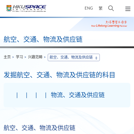
Skip
打
ENG
繁
to
弹
main
开
出
Main
content
搜
主
content
菜
寻
start
单
介
航空、交通、物流及供应链
面
主页
学习
兴趣范畴
航空、交通、物流及供应链
发掘航空、交通、物流及供应链的科目
物流、交通及供应链
航空、交通、物流及供应链