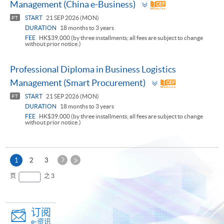
Toggle
Management (China e-Business)
panel
START
21 SEP 2026 (MON)
PT
DURATION
18 months to 3 years
FEE
HK$39,000 (by three installments; all fees are subject to change
without prior notice.)
Professional Diploma in Business Logistics
Toggle
Management (Smart Procurement)
panel
START
21 SEP 2026 (MON)
PT
DURATION
18 months to 3 years
FEE
HK$39,000 (by three installments; all fees are subject to change
without prior notice.)
下
本
1
2
3
一
页
最
页
之 3
页
后
一
页
订阅
e-资讯