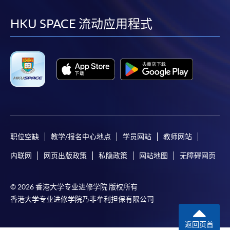
到
到
到
到
facebook
youtube
linkedin
instag
HKU SPACE 流动应用程式
职位空缺
教学/报名中心地点
学员网站
教师网站
内联网
网页出版政策
私隐政策
网站地图
无障碍网页
© 2026 香港大学专业进修学院 版权所有
香港大学专业进修学院乃非牟利担保有限公司
返回页首