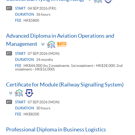
panel
START
04 SEP 2026 (FRI)
PT
DURATION
36 hours
FEE
HK$5800
Advanced Diploma in Aviation Operations and
Toggle
Management
panel
START
07 SEP 2026 (MON)
PT
DURATION
24 months
FEE
HK$44,000 (by 2 instalments. 1st instalment – HK$28,000; 2nd
instalment – HK$16,000)
Certificate for Module (Railway Signalling System)
Toggle
panel
START
07 SEP 2026 (MON)
PT
DURATION
30 hours
FEE
HK$8200
Professional Diploma in Business Logistics