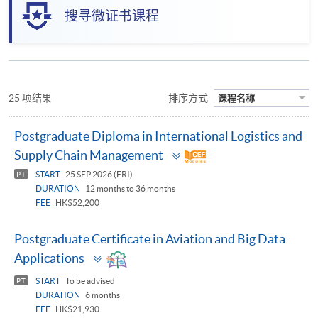
搜寻微证书课程
25 项结果
排序方式
课程名称
Postgraduate Diploma in International Logistics and
Toggle
Supply Chain Management
panel
START
25 SEP 2026 (FRI)
PT
DURATION
12 months to 36 months
FEE
HK$52,200
Postgraduate Certificate in Aviation and Big Data
Toggle
Applications
panel
START
To be advised
PT
DURATION
6 months
FEE
HK$21,930