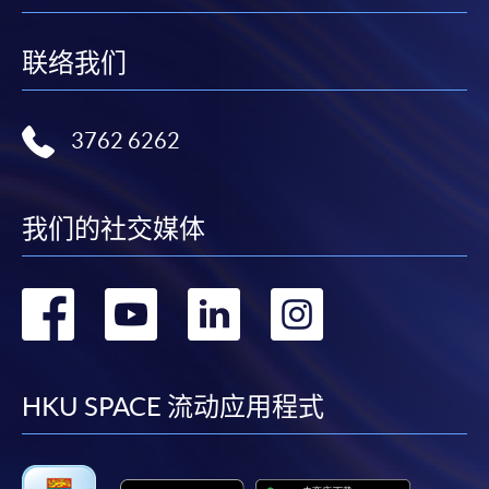
联络我们
3762 6262
我们的社交媒体
转
转
转
转
到
到
到
到
facebook
youtube
linkedin
instag
HKU SPACE 流动应用程式