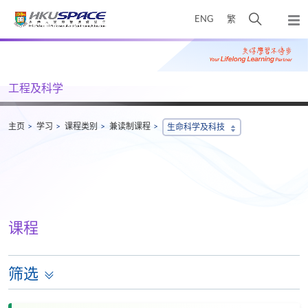
Skip
打
ENG
繁
to
弹
main
开
出
Main
content
搜
主
content
菜
寻
start
单
介
工程及科学
面
主页
学习
课程类别
兼读制课程
生命科学及科技
课程
筛选