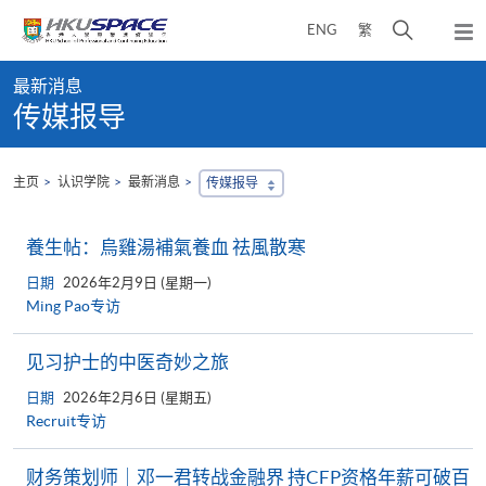
Skip
打
ENG
繁
to
弹
main
开
出
Main
content
搜
主
最新消息
content
菜
寻
传媒报导
start
单
介
面
主页
认识学院
最新消息
传媒报导
養生帖：烏雞湯補氣養血 祛風散寒
日期
2026年2月9日 (星期一)
Ming Pao专访
见习护士的中医奇妙之旅
日期
2026年2月6日 (星期五)
Recruit专访
财务策划师｜邓一君转战金融界 持CFP资格年薪可破百