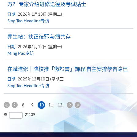
万？ 专家介绍进修途径及考试贴士
日期
2026年1月13日 (星期二)
Sing Tao Headline专访
养生帖：扶正祛邪 与瘤共存
日期
2026年1月12日 (星期一)
Ming Pao专访
在職進修｜院校推「微證書」課程 自主安排學習路徑
日期
2025年12月10日 (星期三)
Sing Tao Headline专访
上
下
本
8
9
10
11
12
一
一
第
页
最
页
之 139
页
页
一
后
页
一
页