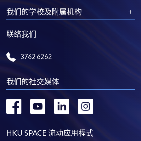
我们的学校及附属机构
联络我们
3762 6262
我们的社交媒体
转
转
转
转
到
到
到
到
facebook
youtube
linkedin
instag
HKU SPACE 流动应用程式