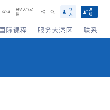
恶劣天气安
登
注
分
打
SOUL
排
册
入
享
开
至
搜
寻
国际课程
服务大湾区
联系
介
面