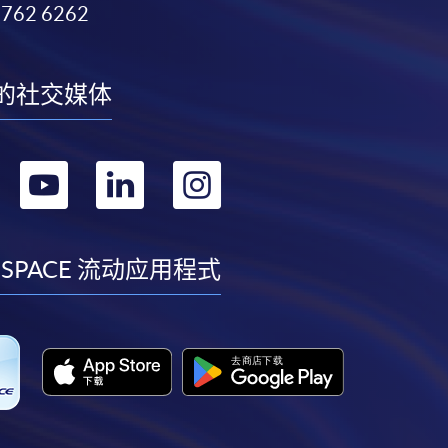
3762 6262
的社交媒体
转
转
转
转
到
到
到
到
facebook
youtube
linkedin
instagram
 SPACE 流动应用程式