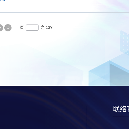
下
页
之 139
一
最
页
后
一
页
联络