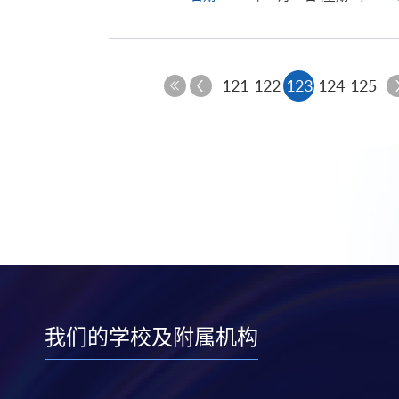
上
本
121
122
123
124
125
一
第
页
页
一
页
我们的学校及附属机构