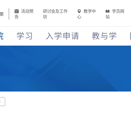
活动预
研讨会及工作
教学中
学员网
繁
告
坊
心
站
院
学习
入学申请
教与学