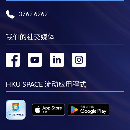
3762 6262
我们的社交媒体
转
转
转
转
到
到
到
到
facebook
youtube
linkedin
instag
HKU SPACE 流动应用程式