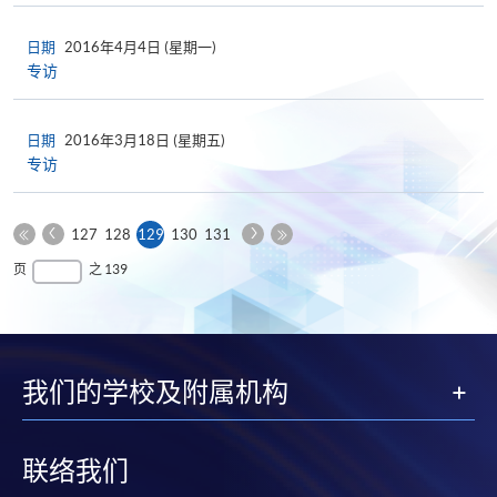
日期
2016年4月4日 (星期一)
专访
日期
2016年3月18日 (星期五)
专访
上
下
本
127
128
129
130
131
一
一
第
页
最
页
之 139
页
页
一
后
页
一
页
我们的学校及附属机构
联络我们