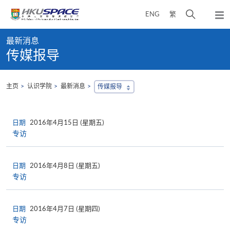
Skip
打
ENG
繁
to
弹
main
开
出
Main
content
搜
主
最新消息
content
菜
寻
传媒报导
start
单
介
面
主页
认识学院
最新消息
传媒报导
日期
2016年4月15日 (星期五)
专访
日期
2016年4月8日 (星期五)
专访
日期
2016年4月7日 (星期四)
专访