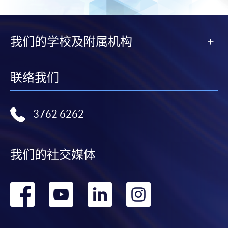
页
一
页
我们的学校及附属机构
联络我们
3762 6262
我们的社交媒体
转
转
转
转
到
到
到
到