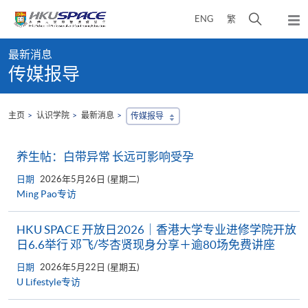
Skip
打
ENG
繁
to
弹
main
开
出
Main
content
搜
主
最新消息
content
菜
寻
传媒报导
start
单
介
面
主页
认识学院
最新消息
传媒报导
养生帖：白带异常 长远可影响受孕
日期
2026年5月26日 (星期二)
Ming Pao专访
HKU SPACE 开放日2026｜香港大学专业进修学院开放
日6.6举行 邓飞/岑杏贤现身分享＋逾80场免费讲座
日期
2026年5月22日 (星期五)
U Lifestyle专访