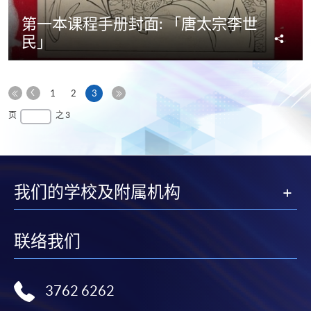
第一本课程手册封面: 「唐太宗李世
分
民」
享
上
本
1
2
3
一
第
页
最
页
之 3
页
一
后
页
一
页
我们的学校及附属机构
联络我们
3762 6262