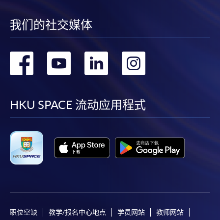
我们的社交媒体
转
转
转
转
到
到
到
到
facebook
youtube
linkedin
instag
HKU SPACE 流动应用程式
职位空缺
教学/报名中心地点
学员网站
教师网站