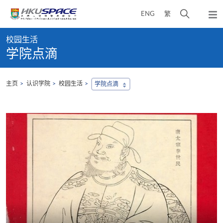
Skip
打
ENG
繁
to
弹
main
开
出
Main
content
搜
主
校园生活
content
菜
寻
学院点滴
start
单
介
面
主页
认识学院
校园生活
学院点滴