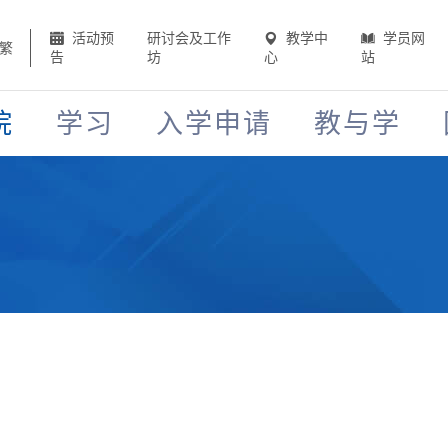
活动预
研讨会及工作
教学中
学员网
繁
告
坊
心
站
院
学习
入学申请
教与学