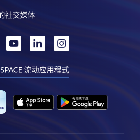
的社交媒体
转
转
转
转
到
到
到
到
facebook
youtube
linkedin
instagram
 SPACE 流动应用程式