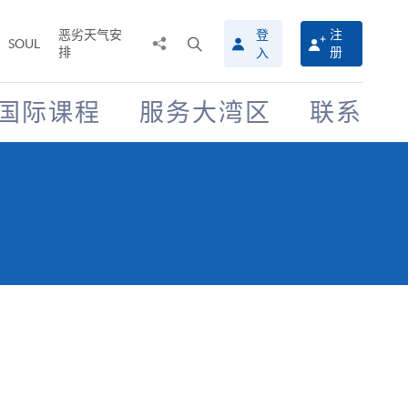
恶劣天气安
登
注
分
打
SOUL
排
册
入
享
开
至
搜
寻
国际课程
服务大湾区
联系
介
面