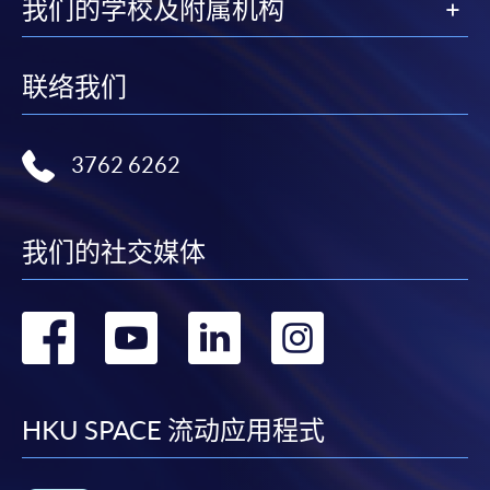
我们的学校及附属机构
联络我们
3762 6262
我们的社交媒体
转
转
转
转
到
到
到
到
facebook
youtube
linkedin
instag
HKU SPACE 流动应用程式