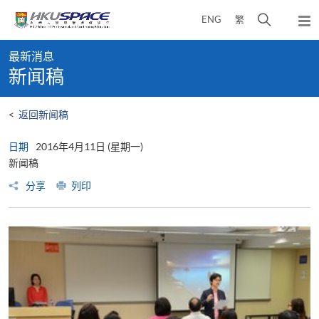
Skip
打
ENG
繁
to
弹
main
开
出
Main
content
搜
主
最新消息
content
菜
寻
新闻稿
start
单
介
面
<
返回新闻稿
日期
2016年4月11日 (星期一)
新闻稿
分享
列印